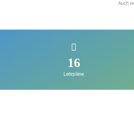
Auch we
16
Lehrpläne