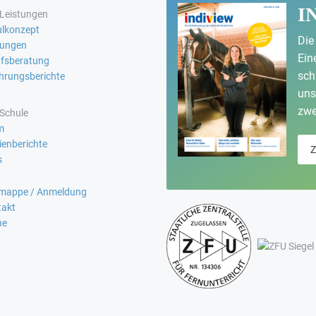
I
Leistungen
lkonzept
Die
fungen
Ein
fsberatung
sch
hrungsberichte
uns
zwe
Schule
m
enberichte
Z
s
omappe / Anmeldung
takt
he