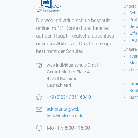
Unsere 
Schu
Prü
Die web-individualschule beschult
Beru
online im 1:1 Kontakt und bereitet
Erfa
auf den Haupt-, Realschulabschluss
FAQ
oder das Abitur vor. Das Lerntempo
Unsere 
bestimmt der Schüler.
Tea
Medi
web-individualschule GmbH
Job
Gerard-Mortier-Platz 4
44793 Bochum
Inf
Deutschland
Kon
+49 (0)234 / 361 604 0
Suc
sekretariat@web-
individualschule.de
Mo - Fr:
8:00 - 15:00