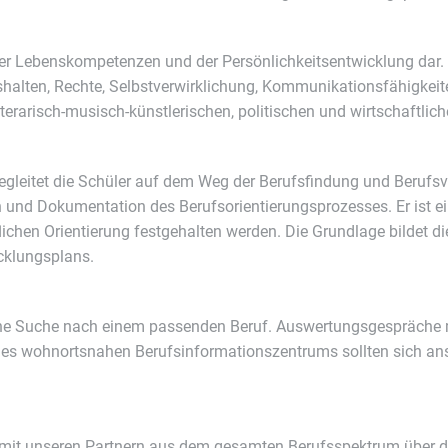
 der Lebenskompetenzen und der Persönlichkeitsentwicklung dar
halten, Rechte, Selbstverwirklichung, Kommunikationsfähigkeit
literarisch-musisch-künstlerischen, politischen und wirtschaftli
gleitet die Schüler auf dem Weg der Berufsfindung und Berufsvo
n und Dokumentation des Berufsorientierungsprozesses. Er ist e
lichen Orientierung festgehalten werden. Die Grundlage bildet di
cklungsplans.
eiche Suche nach einem passenden Beruf. Auswertungsgespräche 
des wohnortsnahen Berufsinformationszentrums sollten sich an
 mit unseren Partnern aus dem gesamten Berufsspektrum über di