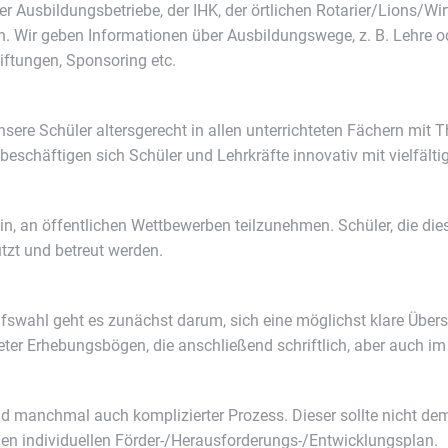
r Ausbildungsbetriebe, der IHK, der örtlichen Rotarier/Lions/Wi
n. Wir geben Informationen über Ausbildungswege, z. B. Lehre od
iftungen, Sponsoring etc.
sere Schüler altersgerecht in allen unterrichteten Fächern mit 
 beschäftigen sich Schüler und Lehrkräfte innovativ mit vielfä
in, an öffentlichen Wettbewerben teilzunehmen. Schüler, die d
tzt und betreut werden.
fswahl geht es zunächst darum, sich eine möglichst klare Über
neter Erhebungsbögen, die anschließend schriftlich, aber auch 
nd manchmal auch komplizierter Prozess. Dieser sollte nicht de
inen individuellen Förder-/Herausforderungs-/Entwicklungsplan.