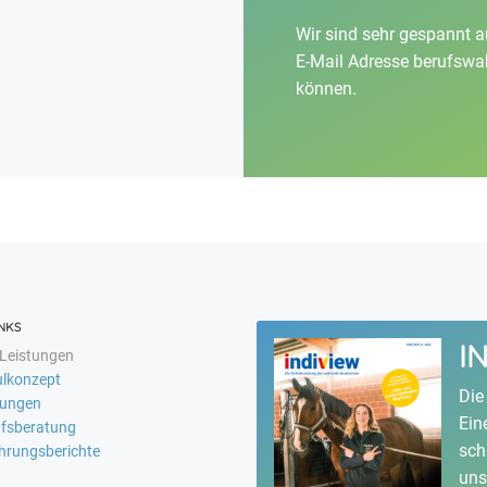
Wir sind sehr gespannt au
E-Mail Adresse
berufswa
können.
NKS
I
Leistungen
lkonzept
Die
fungen
Ein
fsberatung
sch
hrungsberichte
uns